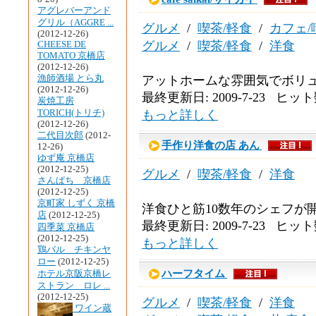
アグレバーアンド
グリル（AGGRE ...
グルメ
/
喫茶/軽食
/
カフェ/
(2012-12-26)
グルメ
/
喫茶/軽食
/
洋食
CHEESE DE
TOMATO 京橋店
(2012-12-26)
漁師酒場 とら丸
アットホームな雰囲気でボリ
(2012-12-26)
最終更新日: 2009-7-23 ヒット数
炭焼工房
TORICH(トリチ)
もっと詳しく
(2012-12-26)
二代目次郎
(2012-
手作り洋食の店 あん
12-26)
ゆず庵 京橋店
(2012-12-25)
グルメ
/
喫茶/軽食
/
洋食
さんぱち 京橋店
(2012-12-25)
京町家 しずく 京橋
洋食ひと筋10数年のシェフが
店
(2012-12-25)
最終更新日: 2009-7-23 ヒット数
四季菜 京橋店
(2012-12-25)
もっと詳しく
鶏バル チキンヤ
ロー
(2012-12-25)
ハーフタイム
ホテル京阪京橋レ
ストラン ロレ ...
(2012-12-25)
グルメ
/
喫茶/軽食
/
洋食
ワイン蔵