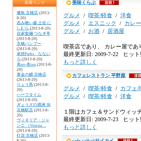
美味くらぶ
新着リンク
播鳥 京橋店
(2013-
グルメ
/
喫茶/軽食
/
洋食
8-20)
グルメ
/
エスニック
/
カレ
呑み喰い處 土佐 に
しむら
(2013-8-20)
グルメ
/
お酒
/
居酒屋
自家製麺 つなぎ亭
(2013-8-20)
京橋バンブー
喫茶店であり、 カレー屋であ
(2013-8-20)
最終更新日: 2009-7-22 ヒット数
炭焼Parks なない
ろ
(2013-8-20)
もっと詳しく
美no-美ino
(2013-8-
20)
黄金の鱗 京橋店
カフェレストラン 平野屋
(2013-8-20)
りょう馬
(2013-8-
グルメ
/
喫茶/軽食
/
カフェ/
20)
ハーフタイム
グルメ
/
喫茶/軽食
/
洋食
(2013-8-20)
ぎょうざの満洲 JR
京橋駅店
(2013-8-
１階はカフェ＆サンドウィッチ
20)
最終更新日: 2009-7-23 ヒット数
ヴィネリア・ジャ
ンニ （Vineria ...
もっと詳しく
(2013-8-20)
灯花 京橋店
(2013-
cafe saikai/サイカイ
8-20)