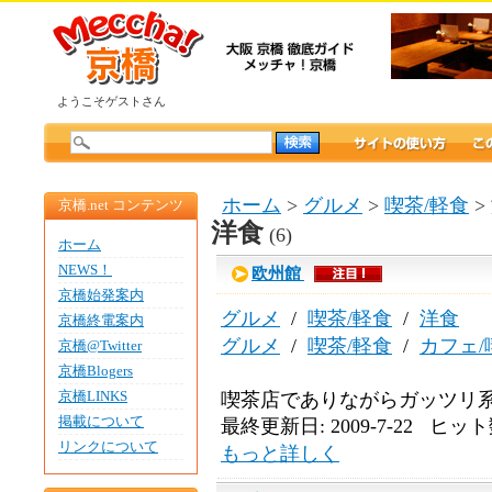
ようこそゲストさん
ホーム
>
グルメ
>
喫茶/軽食
>
京橋.net コンテンツ
洋食
(6)
ホーム
NEWS！
欧州館
京橋始発案内
グルメ
/
喫茶/軽食
/
洋食
京橋終電案内
グルメ
/
喫茶/軽食
/
カフェ/
京橋@Twitter
京橋Blogers
京橋LINKS
喫茶店でありながらガッツリ
掲載について
最終更新日: 2009-7-22 ヒット数
リンクについて
もっと詳しく