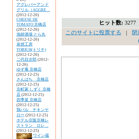
アグレバーアンド
グリル（AGGRE ...
(2012-12-26)
CHEESE DE
ヒット数:
327
TOMATO 京橋店
(2012-12-26)
このサイトに投票する
|
閉
漁師酒場 とら丸
(2012-12-26)
炭焼工房
TORICH(トリチ)
(2012-12-26)
二代目次郎
(2012-
12-26)
ゆず庵 京橋店
(2012-12-25)
さんぱち 京橋店
(2012-12-25)
京町家 しずく 京橋
店
(2012-12-25)
四季菜 京橋店
(2012-12-25)
鶏バル チキンヤ
ロー
(2012-12-25)
ホテル京阪京橋レ
ストラン ロレ ...
(2012-12-25)
ワイン蔵