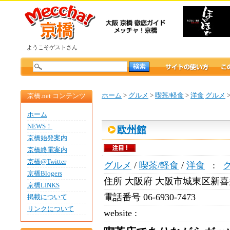
ようこそゲストさん
ホーム
>
グルメ
>
喫茶/軽食
>
洋食
グルメ
京橋.net コンテンツ
ホーム
NEWS！
欧州館
京橋始発案内
京橋終電案内
京橋@Twitter
グルメ
/
喫茶/軽食
/
洋食
:
京橋Blogers
住所
大阪府 大阪市城東区新喜多 
京橋LINKS
電話番号
06-6930-7473
掲載について
リンクについて
website :