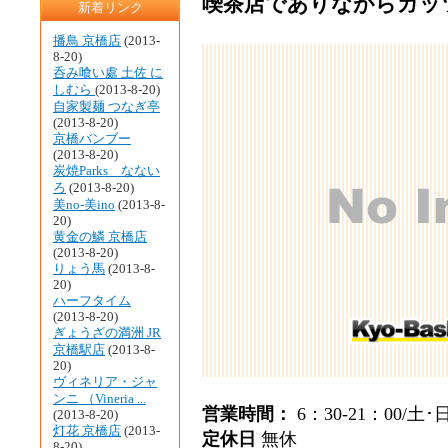
喫茶店でありながらガッ
新着リンク
播鳥 京橋店
(2013-
8-20)
呑み喰い處 土佐 に
しむら
(2013-8-20)
自家製麺 つなぎ亭
(2013-8-20)
京橋バンブー
(2013-8-20)
炭焼Parks なない
ろ
(2013-8-20)
美no-美ino
(2013-8-
20)
黄金の鱗 京橋店
(2013-8-20)
りょう馬
(2013-8-
20)
ハーフタイム
(2013-8-20)
ぎょうざの満洲 JR
京橋駅店
(2013-8-
20)
ヴィネリア・ジャ
ンニ （Vineria ...
営業時間：
6：30-21：00/土･日
(2013-8-20)
灯花 京橋店
(2013-
定休日
無休
8-20)