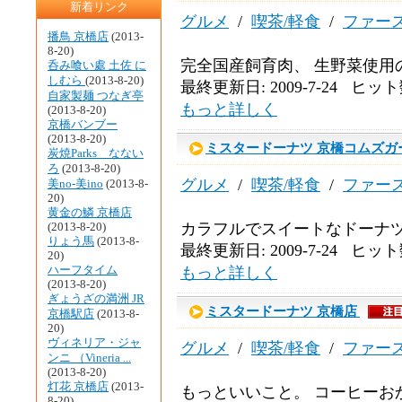
新着リンク
グルメ
/
喫茶/軽食
/
ファー
播鳥 京橋店
(2013-
8-20)
完全国産飼育肉、 生野菜使用
呑み喰い處 土佐 に
しむら
(2013-8-20)
最終更新日: 2009-7-24 ヒット数
自家製麺 つなぎ亭
もっと詳しく
(2013-8-20)
京橋バンブー
(2013-8-20)
ミスタードーナツ 京橋コムズガ
炭焼Parks なない
ろ
(2013-8-20)
グルメ
/
喫茶/軽食
/
ファー
美no-美ino
(2013-8-
20)
黄金の鱗 京橋店
カラフルでスイートなドーナ
(2013-8-20)
りょう馬
(2013-8-
最終更新日: 2009-7-24 ヒット数
20)
ハーフタイム
もっと詳しく
(2013-8-20)
ぎょうざの満洲 JR
ミスタードーナツ 京橋店
京橋駅店
(2013-8-
20)
ヴィネリア・ジャ
グルメ
/
喫茶/軽食
/
ファー
ンニ （Vineria ...
(2013-8-20)
灯花 京橋店
(2013-
もっといいこと。 コーヒーお
8-20)