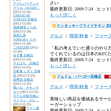
さい
アグレバーアンド
グリル（AGGRE ...
最終更新日: 2009-7-24 ヒット数
(2012-12-26)
もっと詳しく
CHEESE DE
TOMATO 京橋店
(2012-12-26)
ケンタッキーフライドチキン 京
漁師酒場 とら丸
(2012-12-26)
グルメ
/
喫茶/軽食
/
ファー
炭焼工房
TORICH(トリチ)
(2012-12-26)
「私の考えていた通りのやり方
二代目次郎
(2012-
12-26)
でくれているのは日本のKFCだ。
ゆず庵 京橋店
最終更新日: 2009-7-24 ヒット数
(2012-12-25)
さんぱち 京橋店
もっと詳しく
(2012-12-25)
京町家 しずく 京橋
店
(2012-12-25)
ドムドム・バーガー京橋店
四季菜 京橋店
(2012-12-25)
グルメ
/
喫茶/軽食
/
ファー
鶏バル チキンヤ
ロー
(2012-12-25)
ホテル京阪京橋レ
美味しい商品を価値あるサービ
ストラン ロレ ...
ーガーショップ
(2012-12-25)
ワイン蔵
最終更新日: 2009-7-24 ヒット数