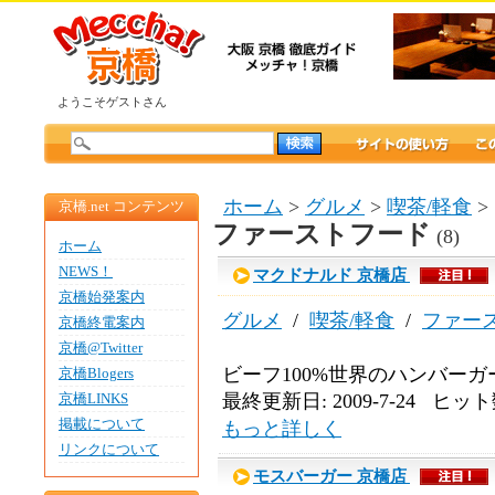
ようこそゲストさん
ホーム
>
グルメ
>
喫茶/軽食
>
京橋.net コンテンツ
ファーストフード
(8)
ホーム
NEWS！
マクドナルド 京橋店‎
京橋始発案内
グルメ
/
喫茶/軽食
/
ファー
京橋終電案内
京橋@Twitter
ビーフ100%世界のハンバー
京橋Blogers
最終更新日: 2009-7-24 ヒット数
京橋LINKS
掲載について
もっと詳しく
リンクについて
モスバーガー 京橋店