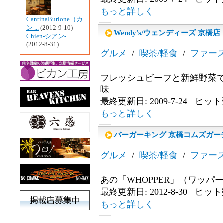
もっと詳しく
CantinaBurlone（カ
ン ...
(2012-9-10)
Wendy's/ウェンディーズ 京橋店
Chien-シアン-
(2012-8-31)
グルメ
/
喫茶/軽食
/
ファー
フレッシュビーフと新鮮野菜で
味
最終更新日: 2009-7-24 ヒット数
もっと詳しく
バーガーキング 京橋コムズガー
グルメ
/
喫茶/軽食
/
ファー
あの「WHOPPER」（ワッパ
最終更新日: 2012-8-30 ヒット数
もっと詳しく