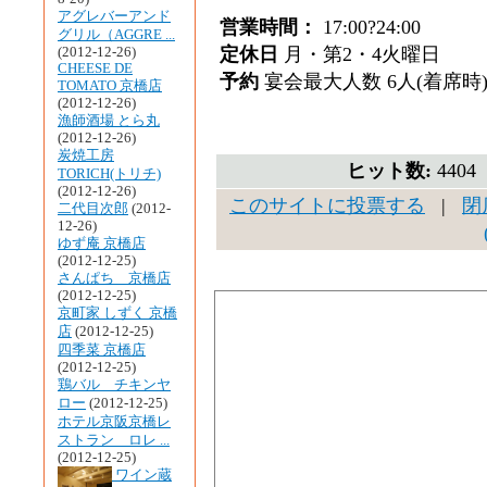
アグレバーアンド
営業時間：
17:00?24:00
グリル（AGGRE ...
定休日
月・第2・4火曜日
(2012-12-26)
CHEESE DE
予約
宴会最大人数 6人(着席時
TOMATO 京橋店
(2012-12-26)
漁師酒場 とら丸
(2012-12-26)
炭焼工房
ヒット数:
440
TORICH(トリチ)
(2012-12-26)
このサイトに投票する
|
閉
二代目次郎
(2012-
12-26)
ゆず庵 京橋店
(2012-12-25)
さんぱち 京橋店
(2012-12-25)
京町家 しずく 京橋
店
(2012-12-25)
四季菜 京橋店
(2012-12-25)
鶏バル チキンヤ
ロー
(2012-12-25)
ホテル京阪京橋レ
ストラン ロレ ...
(2012-12-25)
ワイン蔵