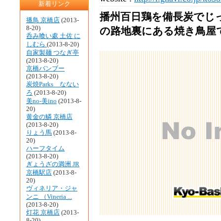
新着リンク
播州百日鶏を備長炭でじ
播鳥 京橋店
(2013-
8-20)
の路地裏にある焼き鳥屋
呑み喰い處 土佐 に
しむら
(2013-8-20)
自家製麺 つなぎ亭
(2013-8-20)
京橋バンブー
(2013-8-20)
炭焼Parks なない
ろ
(2013-8-20)
美no-美ino
(2013-8-
20)
黄金の鱗 京橋店
(2013-8-20)
りょう馬
(2013-8-
20)
ハーフタイム
(2013-8-20)
ぎょうざの満洲 JR
京橋駅店
(2013-8-
20)
ヴィネリア・ジャ
ンニ （Vineria ...
(2013-8-20)
灯花 京橋店
(2013-
8-20)