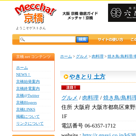
ようこそゲストさん
ホーム
>
グルメ
>
肉料理
>
焼き鳥/鳥料理/
京橋.net コンテンツ
ホーム
NEWS！
やきとり 土方
京橋始発案内
京橋終電案内
京橋@Twitter
グルメ
/
肉料理
/
焼き鳥/鳥料
京橋Blogers
住所
大阪府 大阪市都島区東野田町
京橋LINKS
1F
掲載について
リンクについて
電話番号
06-6357-1712
website :
http://r.gnavi.co.jp/k63