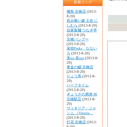
新着リンク
播鳥 京橋店
(2013-
8-20)
呑み喰い處 土佐 に
しむら
(2013-8-20)
自家製麺 つなぎ亭
(2013-8-20)
京橋バンブー
(2013-8-20)
炭焼Parks なない
ろ
(2013-8-20)
美no-美ino
(2013-8-
20)
黄金の鱗 京橋店
(2013-8-20)
りょう馬
(2013-8-
20)
ハーフタイム
(2013-8-20)
ぎょうざの満洲 JR
京橋駅店
(2013-8-
20)
ヴィネリア・ジャ
ンニ （Vineria ...
(2013-8-20)
灯花 京橋店
(2013-
8-20)