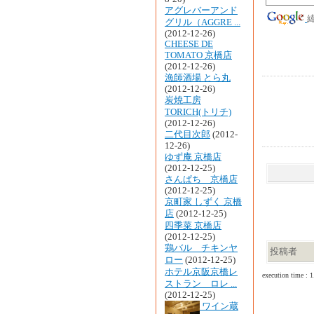
アグレバーアンド
緯
グリル（AGGRE ...
(2012-12-26)
CHEESE DE
TOMATO 京橋店
(2012-12-26)
漁師酒場 とら丸
(2012-12-26)
炭焼工房
TORICH(トリチ)
(2012-12-26)
二代目次郎
(2012-
12-26)
ゆず庵 京橋店
(2012-12-25)
さんぱち 京橋店
(2012-12-25)
京町家 しずく 京橋
店
(2012-12-25)
四季菜 京橋店
(2012-12-25)
鶏バル チキンヤ
投稿者
ロー
(2012-12-25)
ホテル京阪京橋レ
execution time : 1
ストラン ロレ ...
(2012-12-25)
ワイン蔵