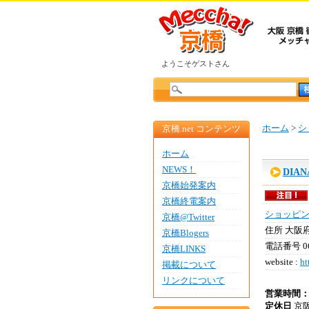
ようこそゲストさん
ホーム
>
シ
京橋.net コンテンツ
ホーム
NEWS！
DIA
京橋始発案内
京橋終電案内
ショッピ
京橋@Twitter
住所
大阪府
京橋Blogers
電話番号
0
京橋LINKS
website :
ht
掲載について
リンクについて
営業時間
定休日
京