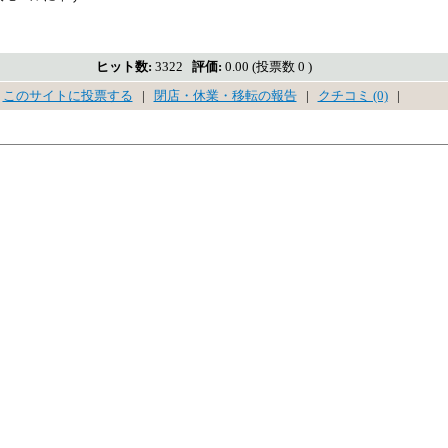
ヒット数:
3322
評価:
0.00 (投票数 0 )
このサイトに投票する
|
閉店・休業・移転の報告
|
クチコミ (0)
|