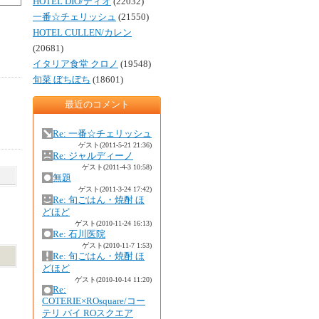
HOTEL DIO/ディオ
(22032)
一番☆チェリッシュ
(21550)
HOTEL CULLEN/カレン
(20681)
イタリア食堂 クロノ
(19548)
旬菜 ぼちぼち
(18601)
最近のコメント
Re: 一番☆チェリッシュ
ゲスト
(2011-5-21 21:36)
Re: ジャルディーノ
ゲスト
(2011-4-3 10:58)
無題
ゲスト
(2011-3-24 17:42)
Re: 旬ごはん・焼酎 ほ
どほど
ゲスト
(2010-11-24 16:13)
Re: 石川医院
ゲスト
(2010-11-7 1:53)
Re: 旬ごはん・焼酎 ほ
どほど
ゲスト
(2010-10-14 11:20)
Re:
COTERIE×ROsquare/コー
テリ バイ ROスクエア