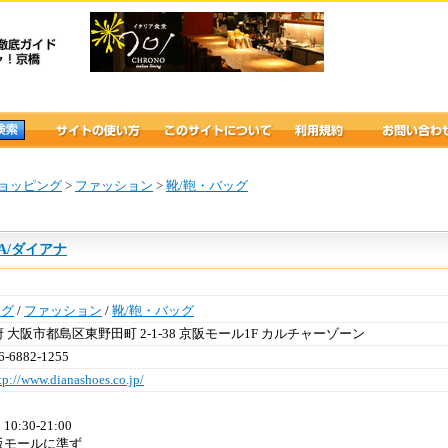
ョッピング
>
ファッション
>
靴/鞄・バッグ
NA/ダイアナ
ング
/
ファッション
/
靴/鞄・バッグ
 大阪市都島区東野田町 2-1-38 京阪モール1F カルチャーゾーン
6-6882-1255
tp://www.dianashoes.co.jp/
：
10:30-21:00
阪モールに準ず