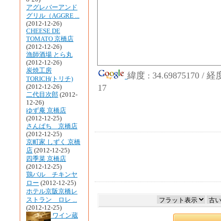
アグレバーアンド
グリル（AGGRE ...
(2012-12-26)
CHEESE DE
TOMATO 京橋店
(2012-12-26)
漁師酒場 とら丸
(2012-12-26)
炭焼工房
緯度 : 34.69875170 / 
TORICH(トリチ)
17
(2012-12-26)
二代目次郎
(2012-
12-26)
ゆず庵 京橋店
(2012-12-25)
さんぱち 京橋店
(2012-12-25)
京町家 しずく 京橋
店
(2012-12-25)
四季菜 京橋店
(2012-12-25)
鶏バル チキンヤ
ロー
(2012-12-25)
ホテル京阪京橋レ
ストラン ロレ ...
(2012-12-25)
ワイン蔵