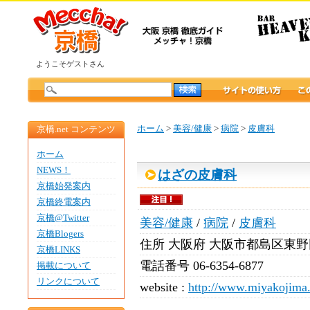
ようこそゲストさん
ホーム
>
美容/健康
>
病院
>
皮膚科
京橋.net コンテンツ
ホーム
NEWS！
はざの皮膚科
京橋始発案内
京橋終電案内
京橋@Twitter
美容/健康
/
病院
/
皮膚科
京橋Blogers
住所
大阪府 大阪市都島区東野田町
京橋LINKS
電話番号
06-6354-6877
掲載について
リンクについて
website :
http://www.miyakojima.