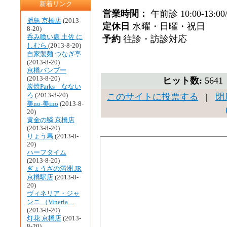
新着リンク
営業時間：
午前診 10:00-13:0
播鳥 京橋店
(2013-
定休日
水曜・日曜・祝日
8-20)
呑み喰い處 土佐 に
予約
往診・訪診対応
しむら
(2013-8-20)
自家製麺 つなぎ亭
(2013-8-20)
京橋バンブー
(2013-8-20)
ヒット数:
564
炭焼Parks なない
ろ
(2013-8-20)
このサイトに投票する
|
閉
美no-美ino
(2013-8-
20)
黄金の鱗 京橋店
(2013-8-20)
りょう馬
(2013-8-
20)
ハーフタイム
(2013-8-20)
ぎょうざの満洲 JR
京橋駅店
(2013-8-
20)
ヴィネリア・ジャ
ンニ （Vineria ...
(2013-8-20)
灯花 京橋店
(2013-
8-20)