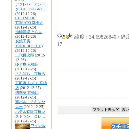
アグレバーアンド
グリル（AGGRE ...
(2012-12-26)
CHEESE DE
TOMATO 京橋店
(2012-12-26)
漁師酒場 とら丸
緯度 : 34.69826840 / 
(2012-12-26)
炭焼工房
17
TORICH(トリチ)
(2012-12-26)
二代目次郎
(2012-
12-26)
ゆず庵 京橋店
(2012-12-25)
さんぱち 京橋店
(2012-12-25)
京町家 しずく 京橋
店
(2012-12-25)
四季菜 京橋店
(2012-12-25)
鶏バル チキンヤ
ロー
(2012-12-25)
ホテル京阪京橋レ
ストラン ロレ ...
(2012-12-25)
ワイン蔵