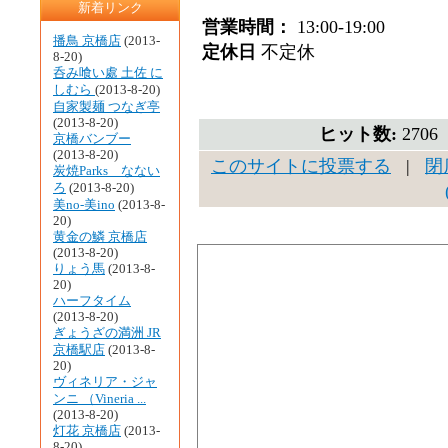
新着リンク
営業時間：
13:00-19:00
播鳥 京橋店
(2013-
定休日
不定休
8-20)
呑み喰い處 土佐 に
しむら
(2013-8-20)
自家製麺 つなぎ亭
(2013-8-20)
ヒット数:
270
京橋バンブー
(2013-8-20)
このサイトに投票する
|
閉
炭焼Parks なない
ろ
(2013-8-20)
美no-美ino
(2013-8-
20)
黄金の鱗 京橋店
(2013-8-20)
りょう馬
(2013-8-
20)
ハーフタイム
(2013-8-20)
ぎょうざの満洲 JR
京橋駅店
(2013-8-
20)
ヴィネリア・ジャ
ンニ （Vineria ...
(2013-8-20)
灯花 京橋店
(2013-
8-20)