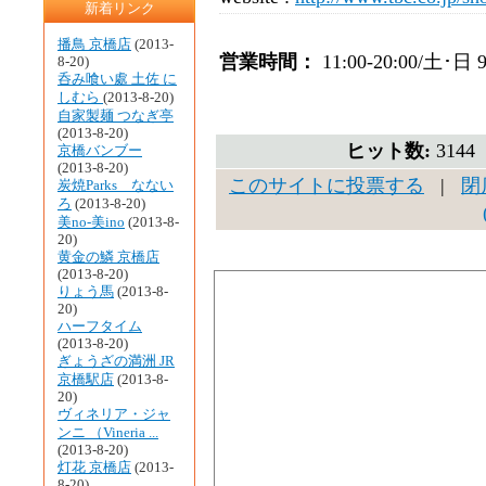
新着リンク
播鳥 京橋店
(2013-
営業時間：
11:00-20:00/土･日 9
8-20)
呑み喰い處 土佐 に
しむら
(2013-8-20)
自家製麺 つなぎ亭
(2013-8-20)
ヒット数:
314
京橋バンブー
(2013-8-20)
このサイトに投票する
|
閉
炭焼Parks なない
ろ
(2013-8-20)
美no-美ino
(2013-8-
20)
黄金の鱗 京橋店
(2013-8-20)
りょう馬
(2013-8-
20)
ハーフタイム
(2013-8-20)
ぎょうざの満洲 JR
京橋駅店
(2013-8-
20)
ヴィネリア・ジャ
ンニ （Vineria ...
(2013-8-20)
灯花 京橋店
(2013-
8-20)