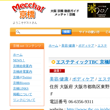
ようこそゲストさん
ホーム
>
美容/健康
>
ボディケア
>
エステ
京橋.net コンテンツ
ホーム
NEWS！
エステティックTBC 京橋
京橋始発案内
京橋終電案内
京橋@Twitter
美容/健康
/
ボディケア
/
エス
京橋Blogers
住所
大阪府 大阪市都島区東野田町
京橋LINKS
Ｆ
掲載について
リンクについて
電話番号
06-6356-9311
website :
http://www.tbc.co.jp/sh