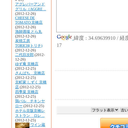
アグレバーアンド
グリル（AGGRE ...
(2012-12-26)
CHEESE DE
TOMATO 京橋店
(2012-12-26)
漁師酒場 とら丸
(2012-12-26)
緯度 : 34.69639910 / 
炭焼工房
17
TORICH(トリチ)
(2012-12-26)
二代目次郎
(2012-
12-26)
ゆず庵 京橋店
(2012-12-25)
さんぱち 京橋店
(2012-12-25)
京町家 しずく 京橋
店
(2012-12-25)
四季菜 京橋店
(2012-12-25)
鶏バル チキンヤ
ロー
(2012-12-25)
ホテル京阪京橋レ
ストラン ロレ ...
(2012-12-25)
ワイン蔵