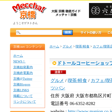
ようこそゲストさん
ホーム
>
グルメ
>
喫茶/軽食
>
カフェ/喫茶
京橋.net コンテンツ
ホーム
NEWS！
ドトールコーヒーショッ
京橋始発案内
京橋終電案内
京橋@Twitter
グルメ
/
喫茶/軽食
/
カフェ/喫
京橋Blogers
ツ/パン
京橋LINKS
住所
大阪府 大阪市都島区片町 2-
掲載について
リンクについて
電話番号
06-6352-8282
website :
http://www.mapion.co.jp