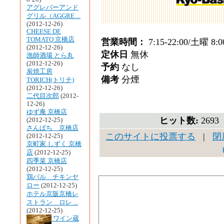
アグレバーアンド
グリル（AGGRE ...
(2012-12-26)
CHEESE DE
TOMATO 京橋店
営業時間：
7:15-22:00/土曜 8:0
(2012-12-26)
定休日
無休
漁師酒場 とら丸
(2012-12-26)
予約
なし
炭焼工房
備考
分煙
TORICH(トリチ)
(2012-12-26)
二代目次郎
(2012-
12-26)
ゆず庵 京橋店
ヒット数:
269
(2012-12-25)
さんぱち 京橋店
このサイトに投票する
|
閉
(2012-12-25)
京町家 しずく 京橋
店
(2012-12-25)
四季菜 京橋店
(2012-12-25)
鶏バル チキンヤ
ロー
(2012-12-25)
ホテル京阪京橋レ
ストラン ロレ ...
(2012-12-25)
ワイン蔵