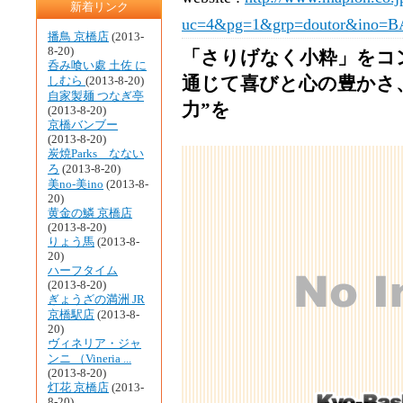
新着リンク
uc=4&pg=1&grp=doutor&ino=
播鳥 京橋店
(2013-
8-20)
「さりげなく小粋」をコ
呑み喰い處 土佐 に
通じて喜びと心の豊かさ、
しむら
(2013-8-20)
自家製麺 つなぎ亭
力”を
(2013-8-20)
京橋バンブー
(2013-8-20)
炭焼Parks なない
ろ
(2013-8-20)
美no-美ino
(2013-8-
20)
黄金の鱗 京橋店
(2013-8-20)
りょう馬
(2013-8-
20)
ハーフタイム
(2013-8-20)
ぎょうざの満洲 JR
京橋駅店
(2013-8-
20)
ヴィネリア・ジャ
ンニ （Vineria ...
(2013-8-20)
灯花 京橋店
(2013-
8-20)