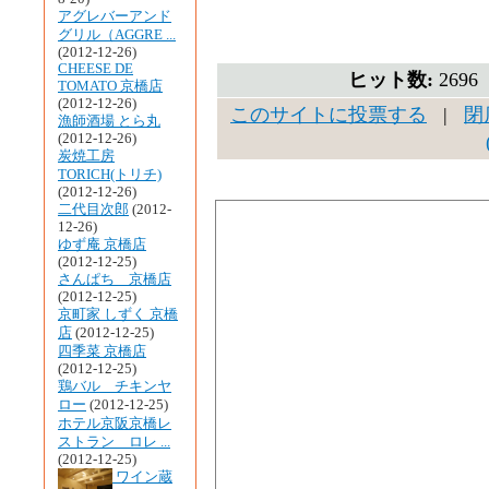
アグレバーアンド
グリル（AGGRE ...
(2012-12-26)
CHEESE DE
ヒット数:
269
TOMATO 京橋店
(2012-12-26)
このサイトに投票する
|
閉
漁師酒場 とら丸
(2012-12-26)
炭焼工房
TORICH(トリチ)
(2012-12-26)
二代目次郎
(2012-
12-26)
ゆず庵 京橋店
(2012-12-25)
さんぱち 京橋店
(2012-12-25)
京町家 しずく 京橋
店
(2012-12-25)
四季菜 京橋店
(2012-12-25)
鶏バル チキンヤ
ロー
(2012-12-25)
ホテル京阪京橋レ
ストラン ロレ ...
(2012-12-25)
ワイン蔵