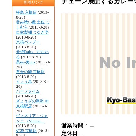
チェーン展開するカレー
新着リンク
播鳥 京橋店
(2013-
8-20)
呑み喰い處 土佐 に
しむら
(2013-8-20)
自家製麺 つなぎ亭
(2013-8-20)
京橋バンブー
(2013-8-20)
炭焼Parks なない
ろ
(2013-8-20)
美no-美ino
(2013-8-
20)
黄金の鱗 京橋店
(2013-8-20)
りょう馬
(2013-8-
20)
ハーフタイム
(2013-8-20)
ぎょうざの満洲 JR
京橋駅店
(2013-8-
20)
ヴィネリア・ジャ
ンニ （Vineria ...
営業時間：
--
(2013-8-20)
灯花 京橋店
(2013-
定休日
--
8-20)