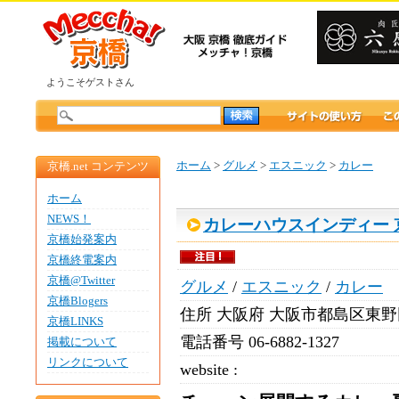
ようこそゲストさん
ホーム
>
グルメ
>
エスニック
>
カレー
京橋.net コンテンツ
ホーム
NEWS！
カレーハウスインディー 
京橋始発案内
京橋終電案内
京橋@Twitter
グルメ
/
エスニック
/
カレー
京橋Blogers
住所
大阪府 大阪市都島区東野田町
京橋LINKS
電話番号
06-6882-1327
掲載について
リンクについて
website :