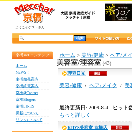
ようこそゲストさん
ホーム
>
美容/健康
>
ヘア/メ
京橋.net コンテンツ
美容室/理容室
(43)
ホーム
NEWS！
理容日光
京橋始発案内
美容/健康
/
ヘア/メイク
/
美
京橋終電案内
京橋@Twitter
京橋Blogers
京橋LINKS
最終更新日: 2009-8-4 ヒット数:
掲載について
もっと詳しく
リンクについて
KID'S美容室 京橋店