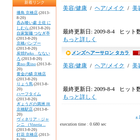
新着リンク
美容/健康
/
ヘア/メイク
/
美
播鳥 京橋店
(2013-
8-20)
呑み喰い處 土佐 に
しむら
(2013-8-20)
最終更新日: 2009-8-4 ヒット数:
自家製麺 つなぎ亭
(2013-8-20)
もっと詳しく
京橋バンブー
(2013-8-20)
メンズヘアーサロン タカラ
炭焼Parks なない
ろ
(2013-8-20)
美no-美ino
(2013-8-
美容/健康
/
ヘア/メイク
/
美
20)
黄金の鱗 京橋店
(2013-8-20)
りょう馬
(2013-8-
最終更新日: 2009-8-4 ヒット数:
20)
ハーフタイム
もっと詳しく
(2013-8-20)
ぎょうざの満洲 JR
京橋駅店
(2013-8-
20)
«
ヴィネリア・ジャ
execution time : 0.680 sec
ンニ （Vineria ...
(2013-8-20)
灯花 京橋店
(2013-
8-20)