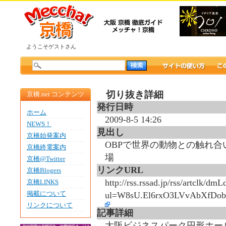
ようこそゲストさん
切り抜き詳細
京橋.net コンテンツ
発行日時
ホーム
2009-8-5 14:26
NEWS！
見出し
京橋始発案内
OBPで世界の動物との触れ合
京橋終電案内
場
京橋@Twitter
リンクURL
京橋Blogers
http://rss.rssad.jp/rss/artclk
京橋LINKS
掲載について
ul=W8sU.El6rxO3LVvAbXfDo
リンクについて
記事詳細
大阪ビジネスパーク円形ホール