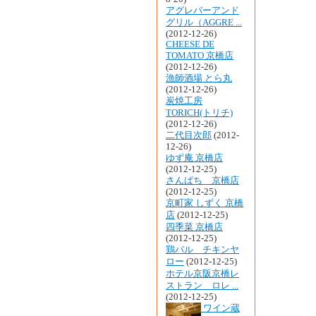
アグレバーアンド
グリル（AGGRE ...
(2012-12-26)
CHEESE DE
TOMATO 京橋店
(2012-12-26)
漁師酒場 とら丸
(2012-12-26)
炭焼工房
TORICH(トリチ)
(2012-12-26)
二代目次郎
(2012-
12-26)
ゆず庵 京橋店
(2012-12-25)
さんぱち 京橋店
(2012-12-25)
京町家 しずく 京橋
店
(2012-12-25)
四季菜 京橋店
(2012-12-25)
鶏バル チキンヤ
ロー
(2012-12-25)
ホテル京阪京橋レ
ストラン ロレ ...
(2012-12-25)
ワイン蔵