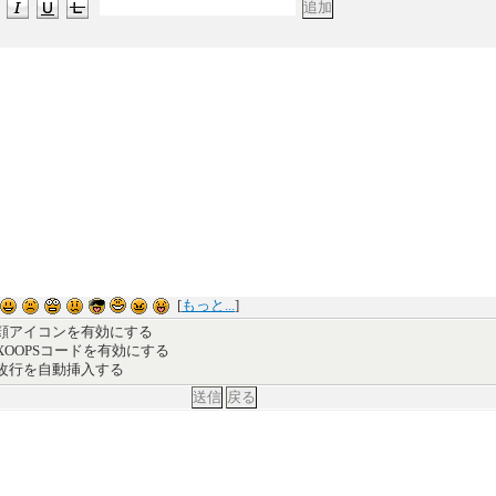
[
もっと...
]
顔アイコンを有効にする
XOOPSコードを有効にする
改行を自動挿入する