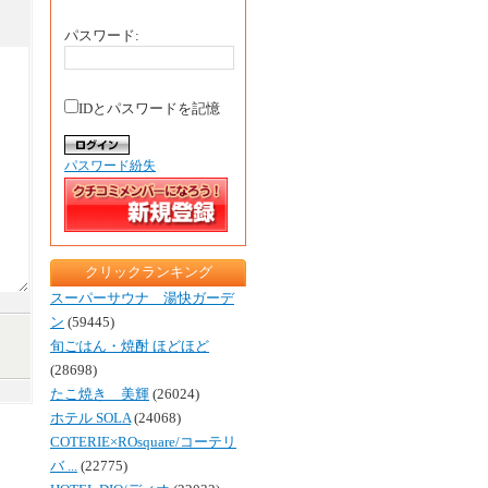
パスワード:
IDとパスワードを記憶
パスワード紛失
クリックランキング
スーパーサウナ 湯快ガーデ
ン
(59445)
旬ごはん・焼酎 ほどほど
(28698)
たこ焼き 美輝
(26024)
ホテル SOLA
(24068)
COTERIE×ROsquare/コーテリ
バ ...
(22775)