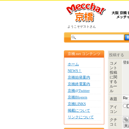
ようこそゲストさん
京橋.net コンテンツ
投稿する
登
コメ
ホーム
ント
NEWS！
投稿
に関
京橋始発案内
する
京橋終電案内
ルー
京橋@Twitter
ル
京橋Blogers
表題
京橋LINKS
アイ
掲載について
コン
リンクについて
クチ
コミ