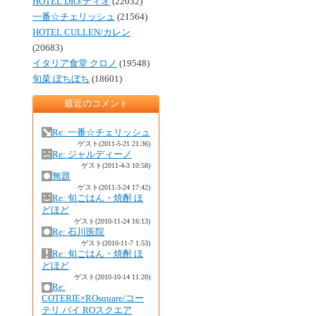
HOTEL DIO/ディオ
(22032)
一番☆チェリッシュ
(21564)
HOTEL CULLEN/カレン
(20683)
イタリア食堂 クロノ
(19548)
旬菜 ぼちぼち
(18601)
最近のコメント
Re: 一番☆チェリッシュ
ゲスト
(2011-5-21 21:36)
Re: ジャルディーノ
ゲスト
(2011-4-3 10:58)
無題
ゲスト
(2011-3-24 17:42)
Re: 旬ごはん・焼酎 ほ
どほど
ゲスト
(2010-11-24 16:13)
Re: 石川医院
ゲスト
(2010-11-7 1:53)
Re: 旬ごはん・焼酎 ほ
どほど
ゲスト
(2010-10-14 11:20)
Re:
COTERIE×ROsquare/コー
テリ バイ ROスクエア