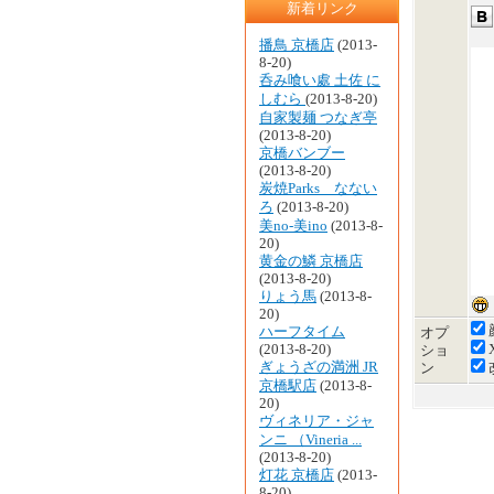
新着リンク
播鳥 京橋店
(2013-
8-20)
呑み喰い處 土佐 に
しむら
(2013-8-20)
自家製麺 つなぎ亭
(2013-8-20)
京橋バンブー
(2013-8-20)
炭焼Parks なない
ろ
(2013-8-20)
美no-美ino
(2013-8-
20)
黄金の鱗 京橋店
(2013-8-20)
りょう馬
(2013-8-
20)
ハーフタイム
オプ
(2013-8-20)
ショ
ぎょうざの満洲 JR
ン
京橋駅店
(2013-8-
20)
ヴィネリア・ジャ
ンニ （Vineria ...
(2013-8-20)
灯花 京橋店
(2013-
8-20)