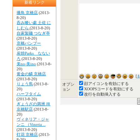
新着リンク
播鳥 京橋店
(2013-
8-20)
呑み喰い處 土佐 に
しむら
(2013-8-20)
自家製麺 つなぎ亭
(2013-8-20)
京橋バンブー
(2013-8-20)
炭焼Parks なない
ろ
(2013-8-20)
美no-美ino
(2013-8-
20)
黄金の鱗 京橋店
[
も
(2013-8-20)
顔アイコンを有効にする
りょう馬
(2013-8-
オプシ
20)
XOOPSコードを有効にする
ョン
ハーフタイム
改行を自動挿入する
(2013-8-20)
ぎょうざの満洲 JR
京橋駅店
(2013-8-
20)
ヴィネリア・ジャ
ンニ （Vineria ...
(2013-8-20)
灯花 京橋店
(2013-
8-20)