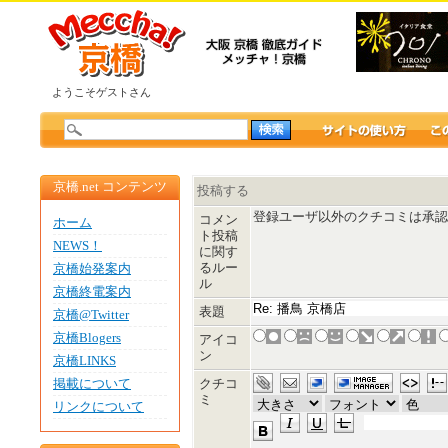
ようこそゲストさん
京橋.net コンテンツ
投稿する
登録ユーザ以外のクチコミは承認
コメン
ホーム
ト投稿
NEWS！
に関す
るルー
京橋始発案内
ル
京橋終電案内
表題
京橋@Twitter
京橋Blogers
アイコ
ン
京橋LINKS
掲載について
クチコ
ミ
リンクについて